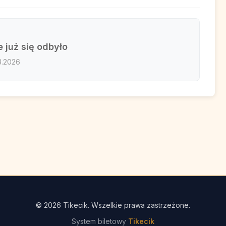
 już się odbyło
3.2026
© 2026 Tikecik. Wszelkie prawa zastrzeżone.
System biletowy
Tikecik