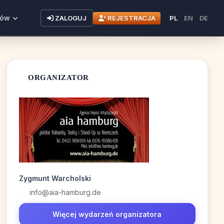
rów
REJESTRACJA
ZALOGUJ
PL
EN
DE
ORGANIZATOR
Zygmunt Warcholski
info@aia-hamburg.de
Więcej wydarzeń organizatora