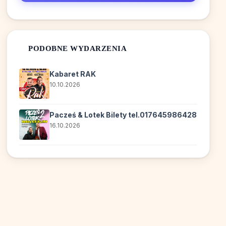
PODOBNE WYDARZENIA
Kabaret RAK
10.10.2026
Pacześ & Lotek Bilety tel.017645986428
16.10.2026