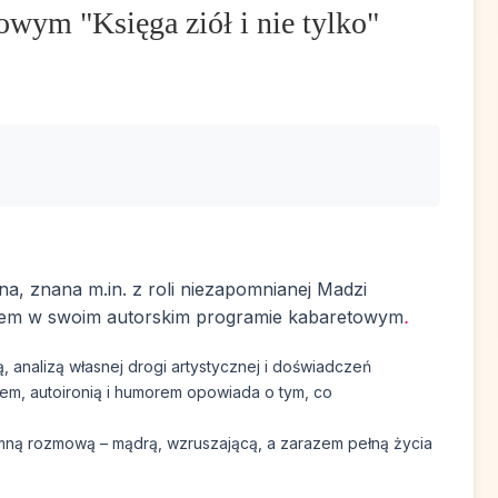
wym "Księga ziół i nie tylko"
jna, znana m.in. z roli niezapomnianej Madzi
razem w swoim autorskim programie kabaretowym
.
ą, analizą własnej drogi artystycznej i doświadczeń
iem, autoironią i humorem opowiada o tym, co
ntymną rozmową – mądrą, wzruszającą, a zarazem pełną życia