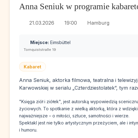
Anna Seniuk w programie kabareto
21.03.2026
19:00
Hamburg
Miejsce:
Eimsbüttel
Tornquiststraße 19
Kabaret
Anna Seniuk, aktorka filmowa, teatralna i telewizy
Karwowskiej w serialu „Czterdziestolatek”, tym 
"Księga ziół i ziółek", jest autorską wypowiedzią sceniczn
życiowych. To spotkanie z wielką aktorką, która z wdzięk
najważniejsze – o miłości, sztuce, samotności i wierze.
Spektakl jest nie tylko artystycznym przeżyciem, ale i i
i humoru.